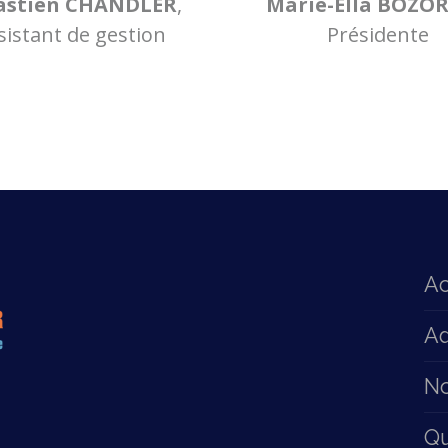
astien CHANDLER
,
Marie-Ella BOZO
sistant de gestion
Présidente
Ac
Ad
No
Q