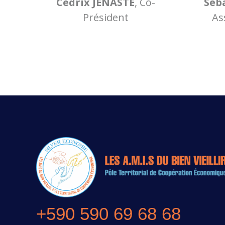
Cédrix JENASTE
, Co-
Séb
Président
As
+590 590 69 68 68