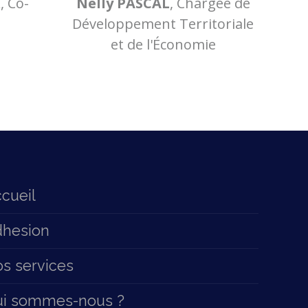
R
, Co-
Nelly PASCAL
, Chargée de
Développement Territoriale
et de l'Économie
cueil
hesion
s services
ui sommes-nous ?