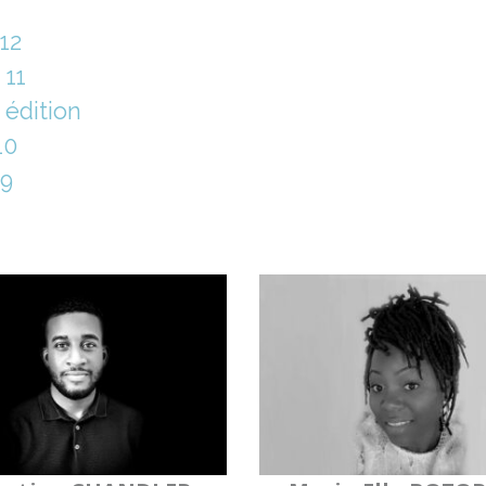
12
 11
édition
10
 9