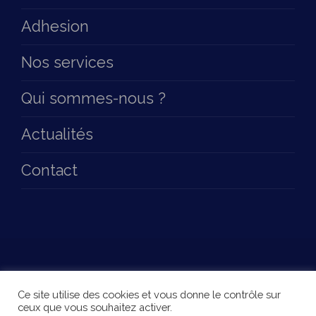
Adhesion
Nos services
Qui sommes-nous ?
Actualités
Contact
© 2026
PTCE Les A.M.I.S du Bien Vieillir
All
Ce site utilise des cookies et vous donne le contrôle sur
ceux que vous souhaitez activer.
Rights Reserved.